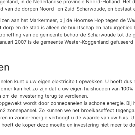
genland, in de Nederlandse provincie Noord-Holland. Het 
nd van de dorpen Noord- en Zuid-Scharwoude, en bestaat er
izen aan het Markermeer, bij de Hoornse Hop tegen de West
et dorp en de stad is alleen de buurtschap en natuurgebie
de opheffing van de gemeente behoorde Scharwoude tot de
1 januari 2007 is de gemeente Wester-Koggenland gefuseerd
en
len kunt u uw eigen elektriciteit opwekken. U hoeft dus n
e zomer kan het zo zijn dat u uw eigen huishouden van 100%
n om de investering terug te verdienen.
opgewekt wordt door zonnepanelen is schone energie. Bij 
 m2 zonnepaneel. Zo kunnen we het broeikaseffect tegenga
ren in zonne-energie verhoogt u de waarde van uw huis. U k
hoeft de koper deze moeite en investering niet meer te doe