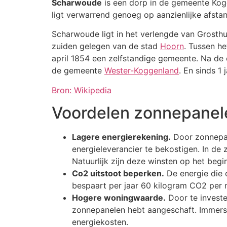
Scharwoude
is een dorp in de gemeente Kog
ligt verwarrend genoeg op aanzienlijke afsta
Scharwoude ligt in het verlengde van Grosthu
zuiden gelegen van de stad
Hoorn
. Tussen h
april 1854 een zelfstandige gemeente. Na 
de gemeente
Wester-Koggenland
. En sinds 
Bron: Wikipedia
Voordelen zonnepanel
Lagere energierekening.
Door zonnepane
energieleverancier te bekostigen. In d
Natuurlijk zijn deze winsten op het begi
Co2 uitstoot beperken.
De energie die 
bespaart per jaar 60 kilogram CO2 per
Hogere woningwaarde.
Door te investe
zonnepanelen hebt aangeschaft. Immers 
energiekosten.