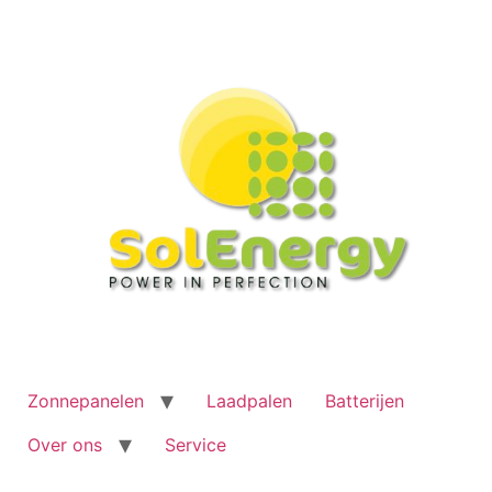
Ga
naar
de
inhoud
Zonnepanelen
Laadpalen
Batterijen
Over ons
Service