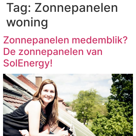
Tag:
Zonnepanelen
woning
Zonnepanelen medemblik?
De zonnepanelen van
SolEnergy!