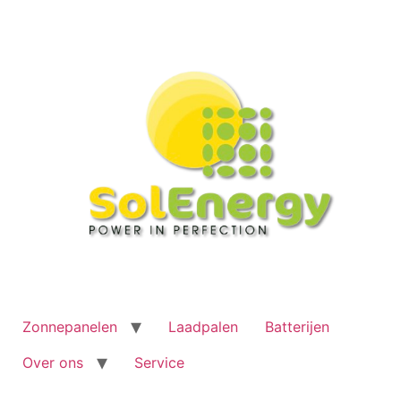
Ga
naar
de
inhoud
Zonnepanelen
Laadpalen
Batterijen
Over ons
Service