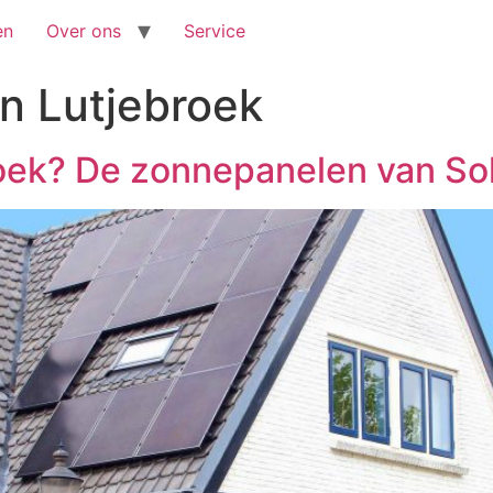
en
Over ons
Service
n Lutjebroek
oek? De zonnepanelen van So