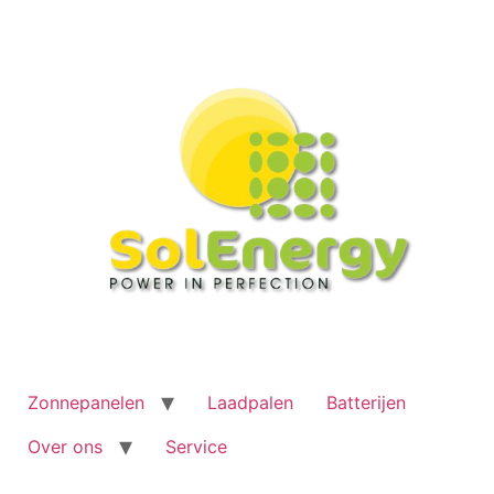
Ga
naar
de
inhoud
Zonnepanelen
Laadpalen
Batterijen
Over ons
Service