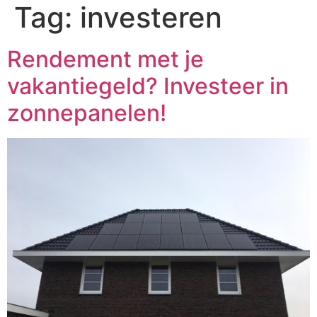
Tag:
investeren
Rendement met je
vakantiegeld? Investeer in
zonnepanelen!