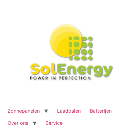
Ga
naar
de
inhoud
Zonnepanelen
Laadpalen
Batterijen
Over ons
Service