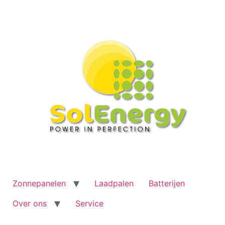
Ga
naar
de
inhoud
Zonnepanelen
Laadpalen
Batterijen
Over ons
Service