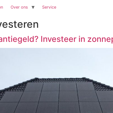
en
Over ons
Service
vesteren
ntiegeld? Investeer in zonne