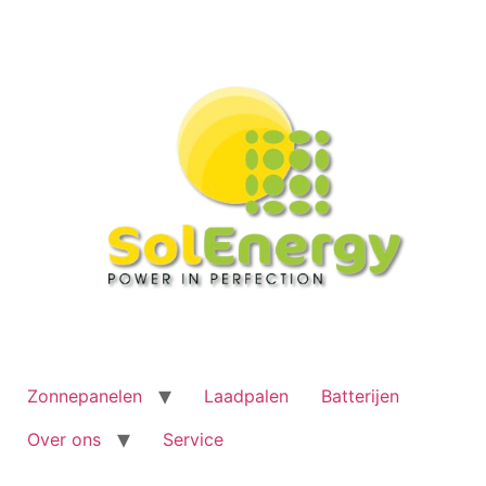
Ga
naar
de
inhoud
Zonnepanelen
Laadpalen
Batterijen
Over ons
Service