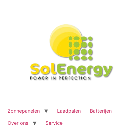
Ga
naar
de
inhoud
Zonnepanelen
Laadpalen
Batterijen
Over ons
Service